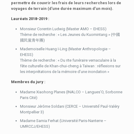
permettre de couvrir les frais de leurs recherches lors de
voyages de terrain (d’une durée maximum d’un mois).
Lauréats 2018-2019 :
Monsieur Corentin Ludwig (Master AMO – EHESS)
Thème de recherche : « Les Jeunes du Kuomintang » (中國
國民黨青年團)
Mademoiselle Huang I-Ling (Master Anthropologie –
EHESS)
Thème de recherche : « Du rite funéraire vernaculaire à la
fête culturelle de Khan-chui-cheng à Taïwan : réflexions sur
les interprétations de la mémoire d’une inondation »
Membres du jury :
Madame Xiaohong Planes (INALCO – Langues’O, Sorbonne
Paris Cité)
Monsieur Jérôme Soldani (CERCE – Université́ Paul-Valéry
Montpellier 3)
Madame Samia Ferhat (Université Paris-Nanterre –
UMRCCJ/EHESS)