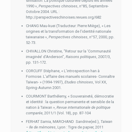
sinisation. La politique culturelle depuis les années
1990 »,
Perspectives chinoises
, n°85, Septembre-
Octobre 2004. URL :
http://perspectiveschinoises.revues.org/682
CHANG Mau-kuei (Traducteur: Pierre Miège), « Les
origines et la transformation de l’identité nationale
taiwanaise »,
Perspectives chinoises
, n°57, 2000, pp.
52-73.
CHIVALLON Christine, “Retour sur la ‘Communauté
imaginée’ d’Anderson”,
Raisons politiques
, 2007/3,
pp. 131-172.
CORCUFF Stéphane, « L’introspection han à
Formose. L’affaire des manuels scolaires- Connaître
Taïwan- » (1994-1997),
Etudes chinoises
, Vol XX,
Spring-Autumn 2001.
COURMONT Barthélemy, « Souveraineté, démocratie
et identité : la question permanente et sensible de la
nation à Taïwan »,
Revue internationale de politique
comparée,
2011/1 (Vol. 18), pp. 87-104
FERHAT Samia, MARCHAND Sandrine(ed.),
Taïwan
– Ile de mémoires
, Lyon : Tigre de papier, 2011