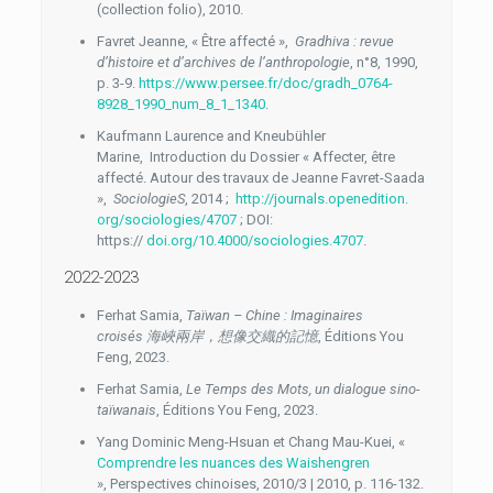
(collection folio), 2010.
Favret Jeanne, « Être affecté »,
Gradhiva : revue
d’histoire et d’archives de l’anthropologie
, n°8, 1990,
p. 3-9.
https://www.persee.fr/
doc/gradh_0764-
8928_1990_num_
8_1_1340
.
Kaufmann Laurence and Kneubühler
Marine, Introduction du Dossier « Affecter, être
affecté. Autour des travaux de Jeanne Favret-Saada
»,
SociologieS
, 2014 ;
http://journals.openedition.
org/sociologies/4707
; DOI:
https://
doi.org/10.4000/
sociologies.4707
.
2022-2023
Ferhat Samia,
Taïwan – Chine :
Imaginaires
croisés
海峽兩岸，想像交織的記憶
, Éditions You
Feng, 2023.
Ferhat Samia,
Le Temps des Mots, un dialogue sino-
taïwanais
, Éditions You Feng, 2023.
Yang Dominic Meng-Hsuan et Chang Mau-Kuei, «
Comprendre les nuances des Waishengren
», Perspectives chinoises, 2010/3 | 2010, p. 116-132.