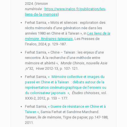
2024. (
Version
numérisée
:
https://www.inalco.fr/publication/les-
liens-de-la-memoire
)
Ferhat Samia, « Mots et silences : exploration des
récits mémoriels d’une génération née dans les
années 1980 en Chine et à Taïwan », in
Les liens de la
mémoire. Itinéraires taïwanais
, Les Presses de
l’Inalco, 2024, p. 129 -187.
Ferhat Samia, « Chine – Taïwan : les enjeux d’une
rencontre. À la recherche d’une méthode entre
mémoire et altérité »,
Monde Chinois
,
nouvelle Asie
,n°32, Hiver 2012-13, p. 107- 121.
Ferhat Samia,
« Mémoire collective et images du
passé en Chine et à Taïwan : débats autour de la
représentation cinématographique de l’ennemi ou
du colonisateur japonais »
,
Études chinoises
, vol.
XXXI-2, 2012, p. 153 – 177.
Ferhat Samia,
« Guerre de résistance en Chine et à
Taïwan
»
, Samia Ferhat et Sandrine Marchand.
Taïwan, île de mémoire
, Tigre de papier, pp.147-188,
2011.