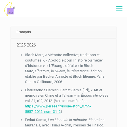
Français
2025-2026
Bloch Marc, « Mémoire collective, traditions et
coutumes », « Apologie pour l’histoire ou métier
d’historien », « L’Étrange défaite » in Bloch
Marc,
L’histoire, la Guerre, la Résistance
, édition
établie par Becker Annette et Bloch Etienne, Paris :
Quarto Gallimard, 2006.
Chaussende Damien, Ferhat Samia (Éd), « Art et
mémoire en Chine et à Taïwan », in
Études chinoises
,
vol. 31, n°2, 2012. (Version numérisée :
https://www.persee.fr/issue/etchi_0755-
5857_2012_num_31_2
)
Ferhat Samia,
Les Liens de la mémoire. Itinéraires
taïwanais
, avec Hsiau A-chin, Presses de l’Inalco,