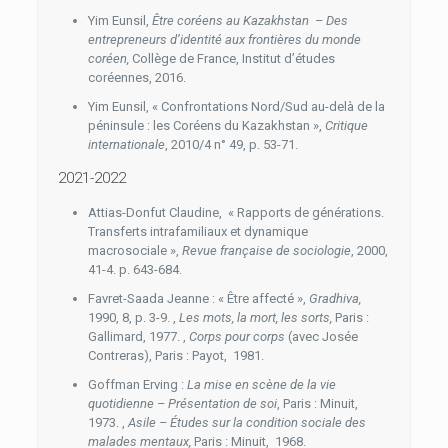
Yim Eunsil,
Être coréens au Kazakhstan – Des
entrepreneurs d’identité aux frontières du monde
coréen,
Collège de France, Institut d’études
coréennes, 2016.
Yim Eunsil, « Confrontations Nord/Sud au-delà de la
péninsule : les Coréens du Kazakhstan »,
Critique
internationale
, 2010/4 n° 49, p. 53-71.
2021-2022
Attias-Donfut Claudine, « Rapports de générations.
Transferts intrafamiliaux et dynamique
macrosociale »,
Revue française de sociologie
, 2000,
41-4. p. 643-684.
Favret-Saada Jeanne : « Être affecté »,
Gradhiva,
1990, 8, p. 3-9. ,
Les mots, la mort, les sorts,
Paris :
Gallimard, 1977. ,
Corps pour corps
(avec Josée
Contreras), Paris : Payot, 1981.
Goffman Erving :
La mise en scène de la vie
quotidienne – Présentation de soi
, Paris : Minuit,
1973. ,
Asile – Études sur la condition sociale des
malades mentaux,
Paris : Minuit, 1968.