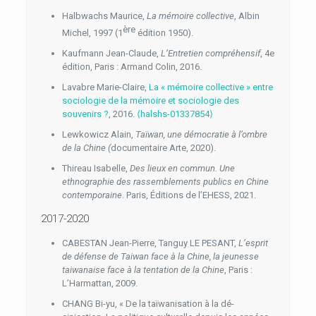
Halbwachs Maurice,
La mémoire collective
, Albin
ère
Michel, 1997 (1
édition 1950).
Kaufmann Jean-Claude,
L’Entretien compréhensif
, 4e
édition, Paris : Armand Colin, 2016.
Lavabre Marie-Claire,
La « mémoire collective » entre
sociologie de la mémoire et sociologie des
souvenirs ?
, 2016.
⟨halshs-01337854⟩
Lewkowicz Alain,
Taïwan, une démocratie à l’ombre
de la Chine (
documentaire
Arte,
2020).
Thireau Isabelle,
Des lieux en commun. Une
ethnographie des rassemblements publics en Chine
contemporaine
. Paris, Éditions de l’EHESS, 2021.
2017-2020
CABESTAN Jean-Pierre, Tanguy LE PESANT,
L’esprit
de défense de Taiwan face à la Chine, la jeunesse
taiwanaise face à la tentation de la Chine
, Paris :
L’Harmattan, 2009.
CHANG Bi-yu, « De la taïwanisation à la dé-