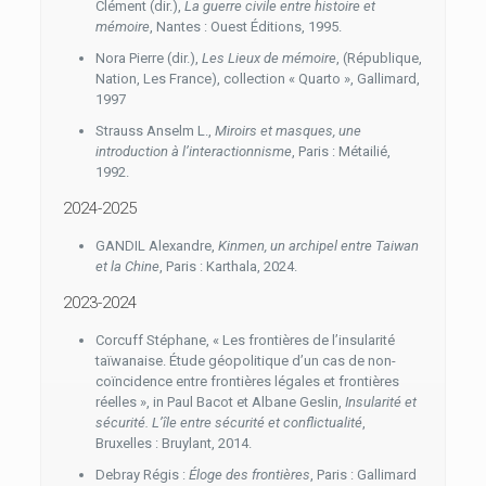
Clément (dir.),
La guerre civile entre histoire et
mémoire
, Nantes : Ouest Éditions, 1995.
Nora Pierre (dir.),
Les Lieux de mémoire
, (République,
Nation, Les France), collection « Quarto », Gallimard,
1997
Strauss Anselm L.,
Miroirs et masques, une
introduction à l’interactionnisme
, Paris : Métailié,
1992.
2024-2025
GANDIL Alexandre,
Kinmen, un archipel entre Taiwan
et la Chine
, Paris : Karthala, 2024.
2023-2024
Corcuff Stéphane, « Les frontières de l’insularité
taïwanaise. Étude géopolitique d’un cas de non-
coïncidence entre frontières légales et frontières
réelles », in Paul Bacot et Albane Geslin,
Insularité et
sécurité. L’île entre sécurité et conflictualité
,
Bruxelles : Bruylant, 2014.
Debray Régis :
Éloge des frontières
, Paris : Gallimard