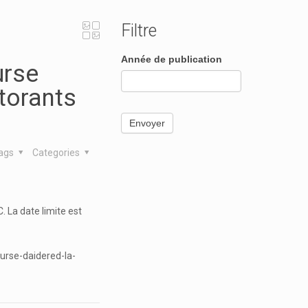
Filtre
Search
Année de publication
urse
Form
torants
Archives
Envoyer
ags
Categories
. La date limite est
urse-daidered-la-