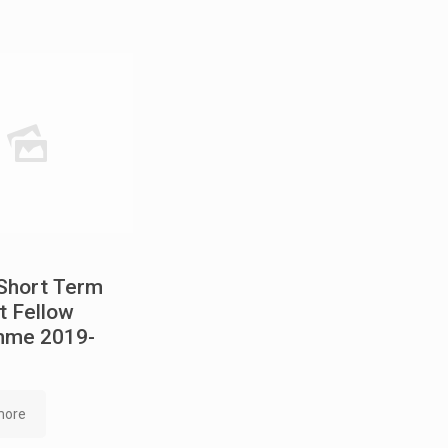
Short Term
t Fellow
mme 2019-
more