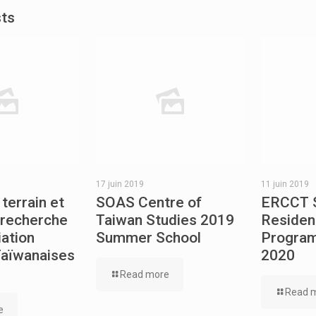
sts
17 juin 2019
11 juin 2019
terrain et
SOAS Centre of
ERCCT 
 recherche
Taiwan Studies 2019
Residen
iation
Summer School
Progra
Taïwanaises
2020
Read more
Read 
e